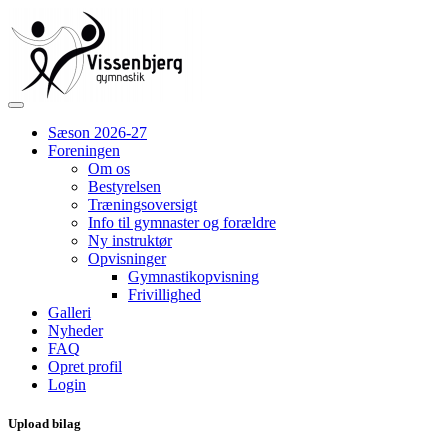
Sæson 2026-27
Foreningen
Om os
Bestyrelsen
Træningsoversigt
Info til gymnaster og forældre
Ny instruktør
Opvisninger
Gymnastikopvisning
Frivillighed
Galleri
Nyheder
FAQ
Opret profil
Login
Upload bilag