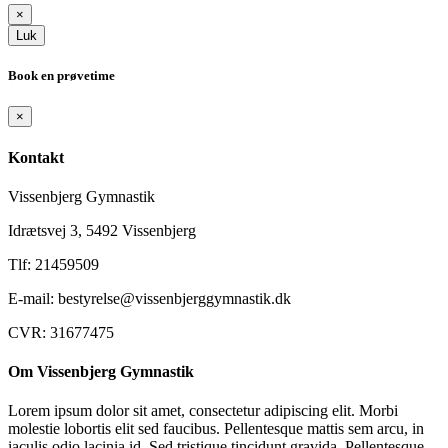
×
Luk
Book en prøvetime
×
Kontakt
Vissenbjerg Gymnastik
Idrætsvej 3, 5492 Vissenbjerg
Tlf: 21459509
E-mail: bestyrelse@vissenbjerggymnastik.dk
CVR: 31677475
Om Vissenbjerg Gymnastik
Lorem ipsum dolor sit amet, consectetur adipiscing elit. Morbi
molestie lobortis elit sed faucibus. Pellentesque mattis sem arcu, in
iaculis odio lacinia id. Sed tristique tincidunt gravida. Pellentesque