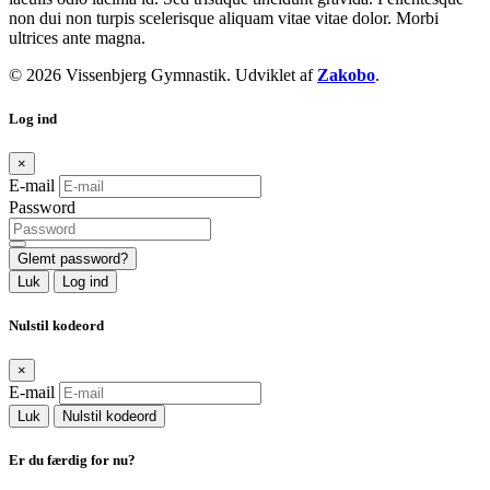
non dui non turpis scelerisque aliquam vitae vitae dolor. Morbi
ultrices ante magna.
© 2026 Vissenbjerg Gymnastik. Udviklet af
Zakobo
.
Log ind
×
E-mail
Password
Glemt password?
Luk
Log ind
Nulstil kodeord
×
E-mail
Luk
Nulstil kodeord
Er du færdig for nu?