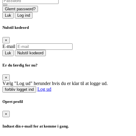
Glemt password?
Luk
Log ind
Nulstil kodeord
×
E-mail
Luk
Nulstil kodeord
Er du færdig for nu?
×
Vælg "Log ud" herunder hvis du er klar til at logge ud.
Log ud
forbliv logget ind
Opret profil
×
Indtast din e-mail for at komme i gang.