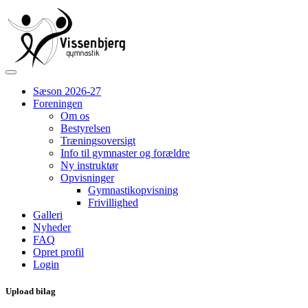
Sæson 2026-27
Foreningen
Om os
Bestyrelsen
Træningsoversigt
Info til gymnaster og forældre
Ny instruktør
Opvisninger
Gymnastikopvisning
Frivillighed
Galleri
Nyheder
FAQ
Opret profil
Login
Upload bilag