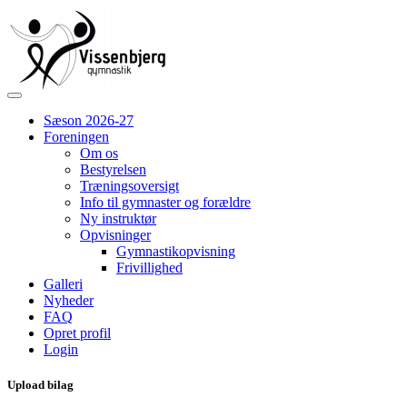
Sæson 2026-27
Foreningen
Om os
Bestyrelsen
Træningsoversigt
Info til gymnaster og forældre
Ny instruktør
Opvisninger
Gymnastikopvisning
Frivillighed
Galleri
Nyheder
FAQ
Opret profil
Login
Upload bilag