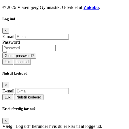
© 2026 Vissenbjerg Gymnastik. Udviklet af
Zakobo
.
Log ind
×
E-mail
Password
Glemt password?
Luk
Log ind
Nulstil kodeord
×
E-mail
Luk
Nulstil kodeord
Er du færdig for nu?
×
Vælg "Log ud" herunder hvis du er klar til at logge ud.